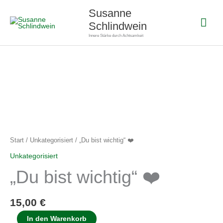
Zum
Hau
Susanne
Inhalt
Schlindwein
springen
Innere Stärke durch Achtsamkeit
"Du
bist
wichtig"
❤️
Menge
Start
/
Unkategorisiert
/ „Du bist wichtig“ ❤️
Unkategorisiert
„Du bist wichtig“ ❤️
15,00
€
In den Warenkorb