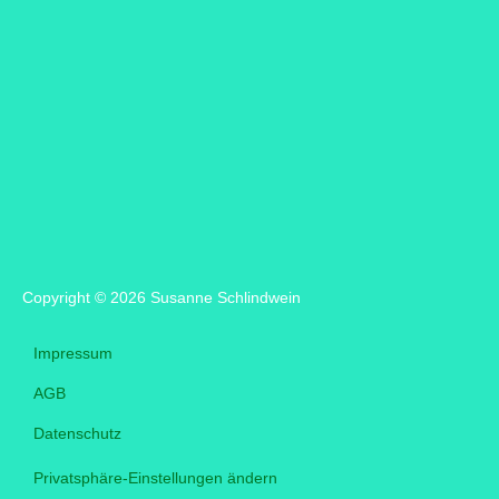
Ich willige ein, dass diese Website meine
übermittelten Informationen speichert, sodass meine
Anfrage beantwortet werden kann.
Copyright © 2026 Susanne Schlindwein
Impressum
AGB
Datenschutz
Privatsphäre-Einstellungen ändern