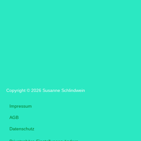
DSGVO-Einverständnis
*
Ich willige ein, dass diese Website meine
übermittelten Informationen speichert, sodass
meine Anfrage beantwortet werden kann.
Copyright © 2026 Susanne Schlindwein
Impressum
AGB
Datenschutz